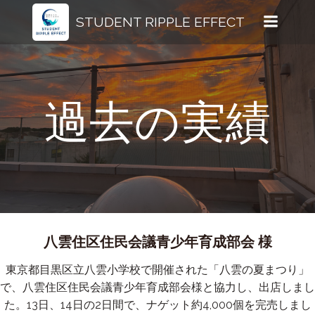
コ
STUDENT RIPPLE EFFECT
ン
テ
ン
ツ
へ
過去の実績
ス
キ
ッ
プ
八雲住区住民会議青少年育成部会 様
東京都目黒区立八雲小学校で開催された「八雲の夏まつり」
で、八雲住区住民会議青少年育成部会様と協力し、出店しまし
た。13日、14日の2日間で、ナゲット約4,000個を完売しまし